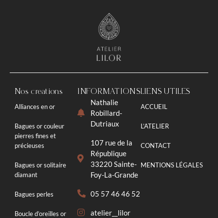
Nos créations
INFORMATIONS
LIENS UTILES
Nathalie
Alliances en or
ACCUEIL
Robillard-
Dutriaux
Bagues or couleur
L’ATELIER
pierres fines et
107 rue de la
précieuses
CONTACT
République
33220 Sainte-
Bagues or solitaire
MENTIONS LÉGALES
Foy-La-Grande
diamant
05 57 46 46 52
Bagues perles
atelier__lilor
Boucle d’oreilles or