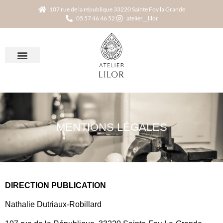
107 rue de la république 33220 Sainte Foy la Grande
05 57 46 46 52
atelier__lilor
MENTIONS LÉGALES
DIRECTION PUBLICATION
Nathalie Dutriaux-Robillard