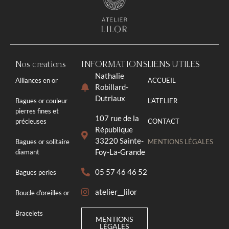
Nos créations
INFORMATIONS
LIENS UTILES
Nathalie
Alliances en or
ACCUEIL
Robillard-
Dutriaux
Bagues or couleur
L’ATELIER
pierres fines et
107 rue de la
précieuses
CONTACT
République
33220 Sainte-
Bagues or solitaire
MENTIONS LÉGALES
Foy-La-Grande
diamant
05 57 46 46 52
Bagues perles
atelier__lilor
Boucle d’oreilles or
Bracelets
MENTIONS
LÉGALES