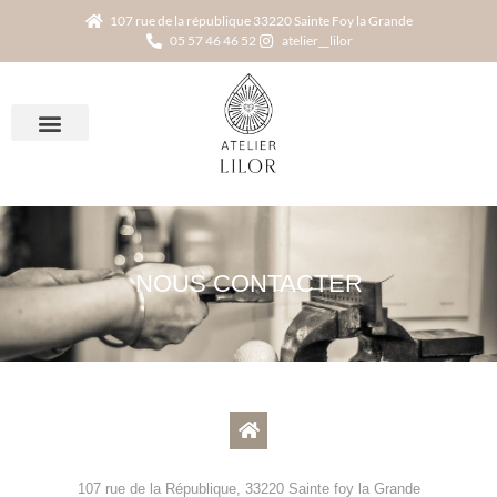
107 rue de la république 33220 Sainte Foy la Grande
05 57 46 46 52
atelier__lilor
NOUS CONTACTER
107 rue de la République, 33220 Sainte foy la Grande